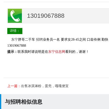
13019067888
详情：
东宁
胖哥
二手
车
招聘
业务员一名 要求女28-45之间 口齿伶俐 勤
13019067888
提示：
联系我时请说明是在
东宁信息网
看到的，谢谢！
上一篇：
出售冰淇淋粉，蛋壳，嘎嘎便宜
与招聘相似信息