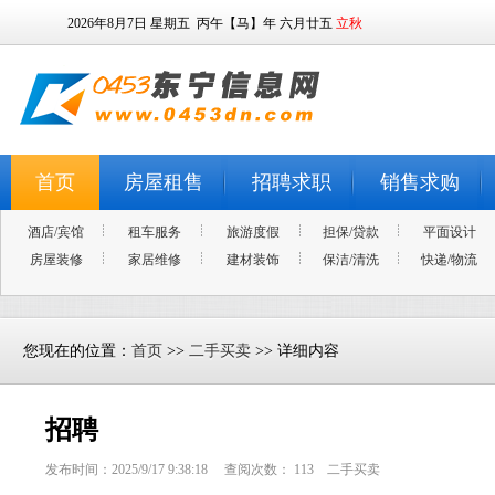
2026年8月7日
星期五
丙午【马】年 六月廿五
立秋
首页
房屋租售
招聘求职
销售求购
酒店/宾馆
租车服务
旅游度假
担保/贷款
平面设计
房屋装修
家居维修
建材装饰
保洁/清洗
快递/物流
您现在的位置：
首页
>>
二手买卖
>> 详细内容
招聘
发布时间：2025/9/17 9:38:18 查阅次数：
113
二手买卖