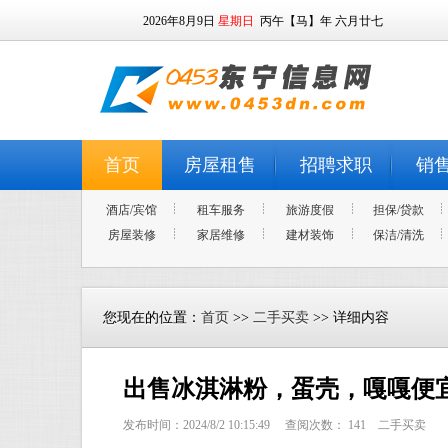
2026年8月9日
星期日
丙午【马】年 六月廿七
首页
房屋租售
招聘求职
销
酒店/宾馆
租车服务
旅游度假
担保/贷款
房屋装修
家居维修
建材装饰
保洁/清洗
您现在的位置：
首页
>>
二手买卖
>> 详细内容
出售冰淇淋粉，蛋壳，嘎嘎便
发布时间：2024/8/2 10:15:49 查阅次数：
141
二手买卖