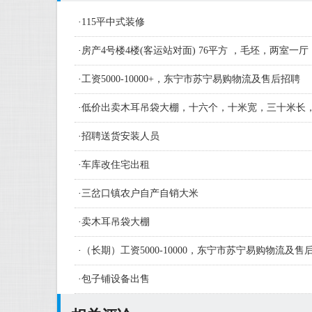
·
115平中式装修
·
房产4号楼4楼(客运站对面) 76平方 ，毛坯，两室一厅
·
工资5000-10000+，东宁市苏宁易购物流及售后招聘
·
低价出卖木耳吊袋大棚，十六个，十米宽，三十米长
·
招聘送货安装人员
·
车库改住宅出租
·
三岔口镇农户自产自销大米
·
卖木耳吊袋大棚
·
（长期）工资5000-10000，东宁市苏宁易购物流及
人员及学徒若干名
·
包子铺设备出售