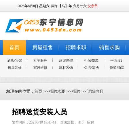
2026年8月8日
星期六
丙午【马】年 六月廿六
父亲节
首页
房屋租售
招聘求职
销售求购
酒店/宾馆
租车服务
旅游度假
担保/贷款
平面设计
房屋装修
家居维修
建材装饰
保洁/清洗
快递/物流
您现在的位置：
首页
>>
招聘求职
>>
招聘
>> 详细内容
招聘送货安装人员
发布时间：2021/3/19 18:45:44 查阅次数：
415
招聘