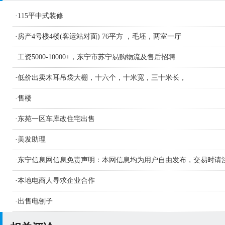
·
115平中式装修
·
房产4号楼4楼(客运站对面) 76平方 ，毛坯，两室一厅
·
工资5000-10000+，东宁市苏宁易购物流及售后招聘
·
低价出卖木耳吊袋大棚，十六个，十米宽，三十米长，
·
售楼
·
东苑一区车库改住宅出售
·
美发助理
·
东宁信息网信息免责声明：本网信息均为用户自由发布，交易时请
识别信息的真假，如侵害您的权益请联系删
·
本地电商人寻求企业合作
·
出售电刨子