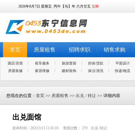
2026年8月7日
星期五
丙午【马】年 六月廿五
立秋
首页
房屋租售
招聘求职
销售求购
酒店/宾馆
租车服务
旅游度假
担保/贷款
平面设计
房屋装修
家居维修
建材装饰
保洁/清洗
快递/物流
您现在的位置：
首页
>>
房屋租售
>>
出兑 / 转让
>> 详细内容
出兑面馆
发布时间：2022/3/13 12:45:16 查阅次数：
279
出兑 /转让