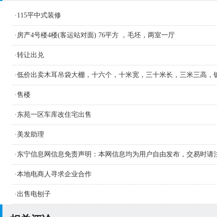
·
115平中式装修
·
房产4号楼4楼(客运站对面) 76平方 ，毛坯，两室一厅
·
转让出兑
·
低价出卖木耳吊袋大棚，十六个，十米宽，三十米长，三米三高，
材质钢管
·
售楼
·
东苑一区车库改住宅出售
·
美发助理
·
东宁信息网信息免责声明：本网信息均为用户自由发布，交易时请
识别信息的真假，如侵害您的权益请联系删
·
本地电商人寻求企业合作
·
出售电刨子