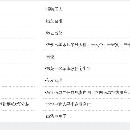
·
招聘工人
·
出兑面馆
·
转让出兑
，
·
低价出卖木耳吊袋大棚，十六个，十米宽，三
材质钢管
·
售楼
·
东苑一区车库改住宅出售
·
美发助理
·
东宁信息网信息免责声明：本网信息均为用户
识别信息的真假，如侵害您的权益请联系删
售后现招聘送货安装
·
本地电商人寻求企业合作
·
出售电刨子