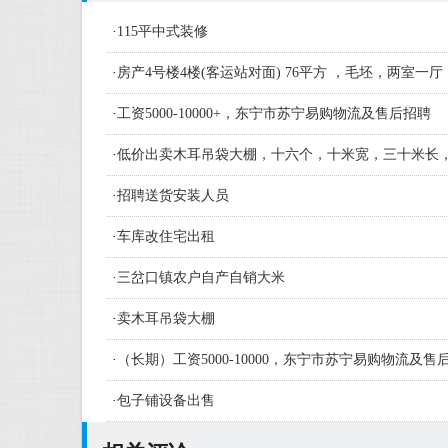
·
115平中式装修
·
房产4号楼4楼(客运站对面) 76平方 ，毛坯，两室一厅
·
工资5000-10000+，东宁市苏宁易购物流及售后招聘
·
低价出卖木耳吊袋大棚，十六个，十米宽，三十米长
·
招聘送货安装人员
·
车库改住宅出租
·
三岔口镇农户自产自销大米
·
卖木耳吊袋大棚
·
（长期）工资5000-10000，东宁市苏宁易购物流及
人员及学徒若干名
·
包子铺设备出售