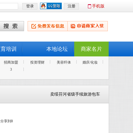
手机版
教育培训
本地论坛
商家名片
招商加盟
投资理财
美容纤体
婚庆/化妆
3
卖绥芬河省级手续旅游包车
分享到
0