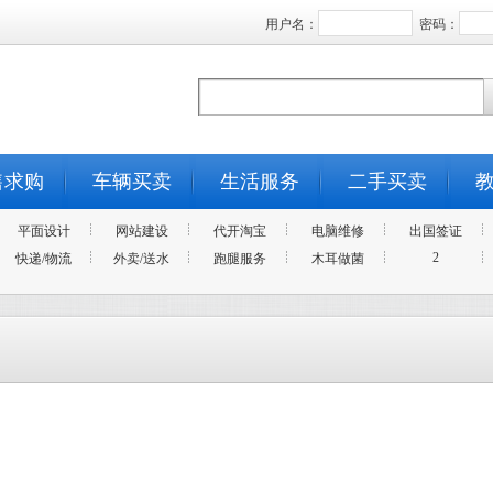
用户名：
密码：
售求购
车辆买卖
生活服务
二手买卖
平面设计
网站建设
代开淘宝
电脑维修
出国签证
2
快递/物流
外卖/送水
跑腿服务
木耳做菌