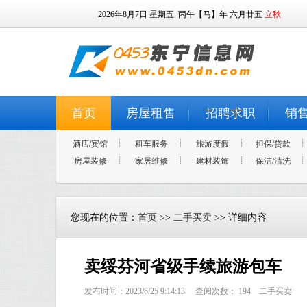
2026年8月7日
星期五
丙午【马】年 六月廿五
立秋
首页
房屋租售
招聘求职
销
酒店/宾馆
租车服务
旅游度假
担保/贷款
房屋装修
家居维修
建材装饰
保洁/清洗
您现在的位置：
首页
>>
二手买卖
>> 详细内容
卖绥芬河省级手续旅游包车
发布时间：2023/6/25 9:14:13 查阅次数：
194
二手买卖