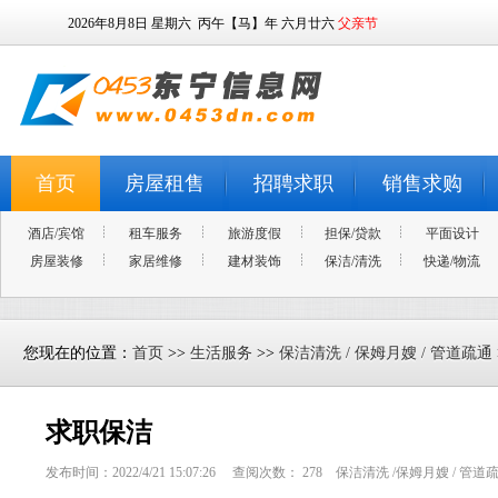
2026年8月8日
星期六
丙午【马】年 六月廿六
父亲节
首页
房屋租售
招聘求职
销售求购
酒店/宾馆
租车服务
旅游度假
担保/贷款
平面设计
房屋装修
家居维修
建材装饰
保洁/清洗
快递/物流
您现在的位置：
首页
>>
生活服务
>>
保洁清洗 / 保姆月嫂 / 管道疏通
求职保洁
发布时间：2022/4/21 15:07:26 查阅次数：
278
保洁清洗 /保姆月嫂 / 管道