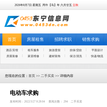
2026年8月7日
星期五
丙午【马】年 六月廿五
立秋
首页
房屋租售
招聘求职
销售求购
酒店/宾馆
租车服务
旅游度假
担保/贷款
平面设计
房屋装修
家居维修
建材装饰
保洁/清洗
快递/物流
您现在的位置：
首页
>>
二手买卖
>> 详细内容
电动车求购
发布时间：2022/3/27 8:28:04 查阅次数：
294
二手买卖