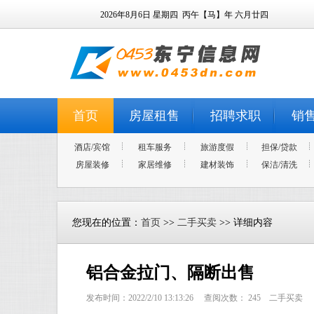
2026年8月6日
星期四
丙午【马】年 六月廿四
首页
房屋租售
招聘求职
销
酒店/宾馆
租车服务
旅游度假
担保/贷款
房屋装修
家居维修
建材装饰
保洁/清洗
您现在的位置：
首页
>>
二手买卖
>> 详细内容
铝合金拉门、隔断出售
发布时间：2022/2/10 13:13:26 查阅次数：
245
二手买卖