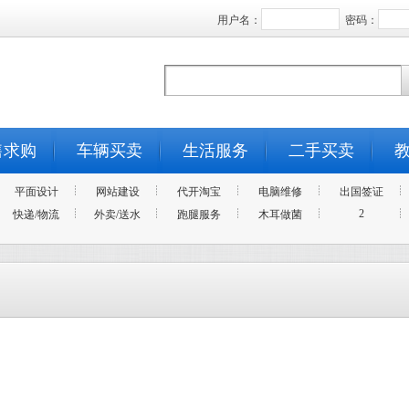
用户名：
密码：
售求购
车辆买卖
生活服务
二手买卖
平面设计
网站建设
代开淘宝
电脑维修
出国签证
2
快递/物流
外卖/送水
跑腿服务
木耳做菌