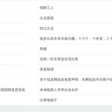
·
招聘工人
·
出兑面馆
·
转让出兑
，
·
低价出卖木耳吊袋大棚，十六个，十米宽，三
材质钢管
·
售楼
·
东苑一区车库改住宅出售
·
美发助理
·
东宁信息网信息免责声明：本网信息均为用户
识别信息的真假，如侵害您的权益请联系删
售后现招聘送货安装
·
本地电商人寻求企业合作
·
出售电刨子