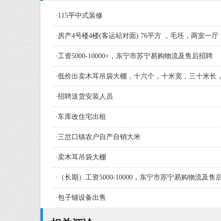
·
115平中式装修
·
房产4号楼4楼(客运站对面) 76平方 ，毛坯，两室一厅
·
工资5000-10000+，东宁市苏宁易购物流及售后招聘
·
低价出卖木耳吊袋大棚，十六个，十米宽，三十米长
·
招聘送货安装人员
·
车库改住宅出租
·
三岔口镇农户自产自销大米
·
卖木耳吊袋大棚
·
（长期）工资5000-10000，东宁市苏宁易购物流及
人员及学徒若干名
·
包子铺设备出售