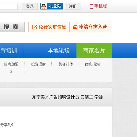
手机版
教育培训
本地论坛
商家名片
招商加盟
投资理财
美容纤体
婚庆/化妆
3
东宁美术广告招聘设计员 安装工 学徒
分享到
0