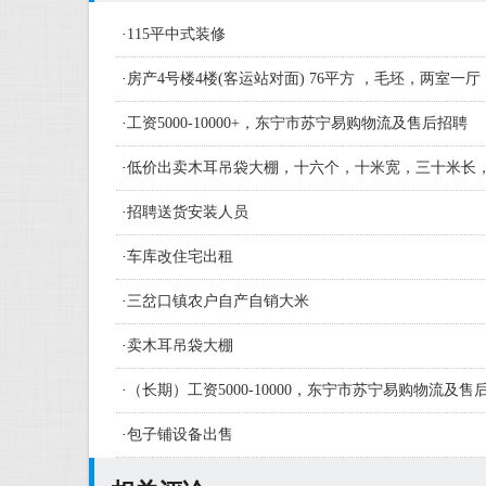
·
115平中式装修
·
房产4号楼4楼(客运站对面) 76平方 ，毛坯，两室一厅
·
工资5000-10000+，东宁市苏宁易购物流及售后招聘
·
低价出卖木耳吊袋大棚，十六个，十米宽，三十米长
·
招聘送货安装人员
·
车库改住宅出租
·
三岔口镇农户自产自销大米
·
卖木耳吊袋大棚
·
（长期）工资5000-10000，东宁市苏宁易购物流及
人员及学徒若干名
·
包子铺设备出售