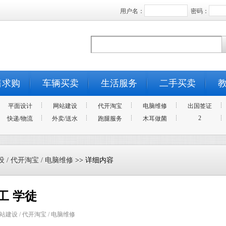
用户名：
密码：
售求购
车辆买卖
生活服务
二手买卖
平面设计
网站建设
代开淘宝
电脑维修
出国签证
2
快递/物流
外卖/送水
跑腿服务
木耳做菌
 / 代开淘宝 / 电脑维修
>> 详细内容
工 学徒
站建设 / 代开淘宝 / 电脑维修