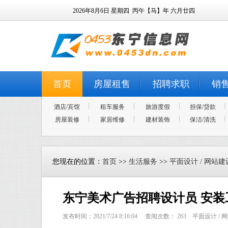
2026年8月6日
星期四
丙午【马】年 六月廿四
首页
房屋租售
招聘求职
销
酒店/宾馆
租车服务
旅游度假
担保/贷款
房屋装修
家居维修
建材装饰
保洁/清洗
您现在的位置：
首页
>>
生活服务
>>
平面设计 / 网站建设
东宁美术广告招聘设计员 安装
发布时间：2021/7/24 8:16:04 查阅次数：
263
平面设计 / 网