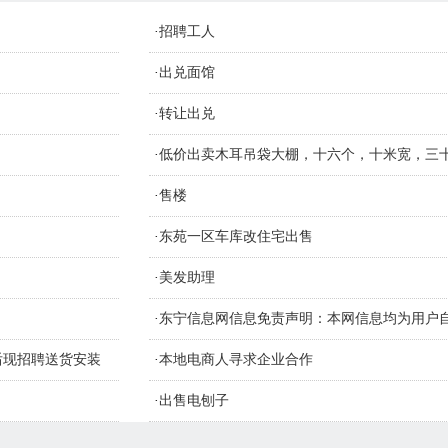
·
招聘工人
·
出兑面馆
·
转让出兑
，
·
低价出卖木耳吊袋大棚，十六个，十米宽，三
材质钢管
·
售楼
·
东苑一区车库改住宅出售
·
美发助理
·
东宁信息网信息免责声明：本网信息均为用户
识别信息的真假，如侵害您的权益请联系删
售后现招聘送货安装
·
本地电商人寻求企业合作
·
出售电刨子