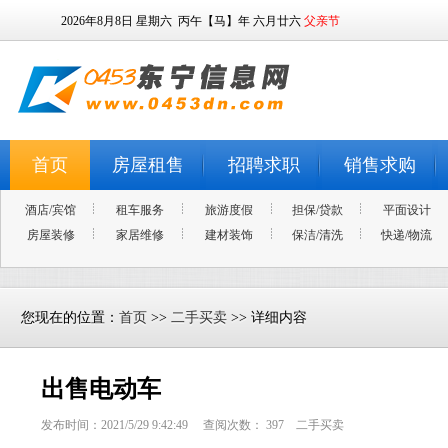
2026年8月8日
星期六
丙午【马】年 六月廿六
父亲节
首页
房屋租售
招聘求职
销售求购
酒店/宾馆
租车服务
旅游度假
担保/贷款
平面设计
房屋装修
家居维修
建材装饰
保洁/清洗
快递/物流
您现在的位置：
首页
>>
二手买卖
>> 详细内容
出售电动车
发布时间：2021/5/29 9:42:49 查阅次数：
397
二手买卖