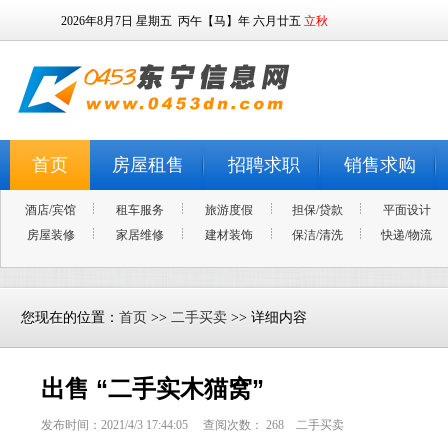
2026年8月7日
星期五
丙午【马】年 六月廿五
立秋
首页
房屋租售
招聘求职
销售求购
酒店/宾馆
租车服务
旅游度假
担保/贷款
平面设计
房屋装修
家居维修
建材装饰
保洁/清洗
快递/物流
您现在的位置：
首页
>>
二手买卖
>> 详细内容
出售 “二手实木猫窝”
发布时间：2021/4/3 17:44:05 查阅次数：
268
二手买卖