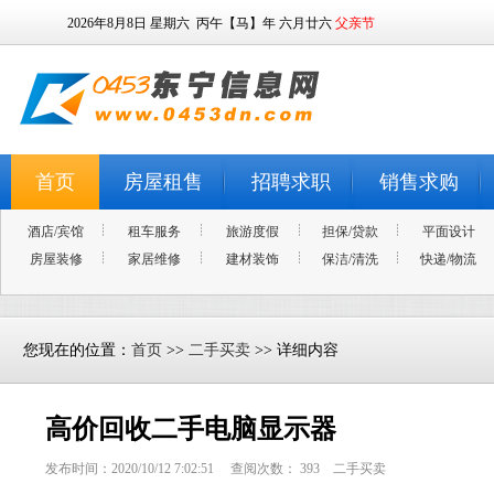
2026年8月8日
星期六
丙午【马】年 六月廿六
父亲节
首页
房屋租售
招聘求职
销售求购
酒店/宾馆
租车服务
旅游度假
担保/贷款
平面设计
房屋装修
家居维修
建材装饰
保洁/清洗
快递/物流
您现在的位置：
首页
>>
二手买卖
>> 详细内容
高价回收二手电脑显示器
发布时间：2020/10/12 7:02:51 查阅次数：
393
二手买卖